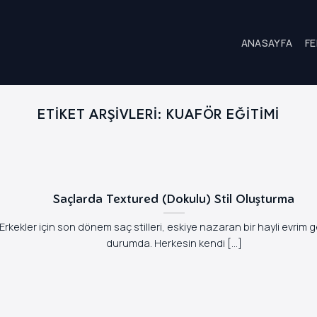
ANASAYFA
FE
ETIKET ARŞIVLERI:
KUAFÖR EĞITIMI
Saçlarda Textured (Dokulu) Stil Oluşturma
Erkekler için son dönem saç stilleri, eskiye nazaran bir hayli evrim g
durumda. Herkesin kendi [...]