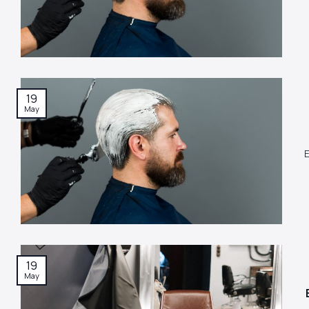
19
May
E
19
May