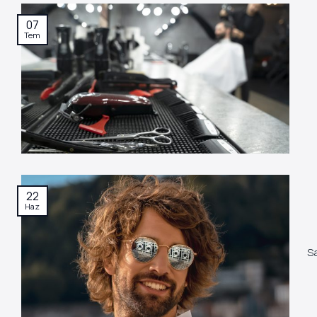
07
Tem
22
Haz
Sa