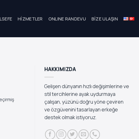
LSEFE
HIZMETLER
ONLINE RANDEVU
BIZE ULAŞIN
HAKKIMIZDA
Gelişen dünyanın hızlı değişimlerine ve
stil tercihlerine ayak uydurmaya
eçirmiş
çalışan, yüzünü doğru yöne çeviren
ve özgüvenini tasarlayan erkeğe
destek olmak istiyoruz.