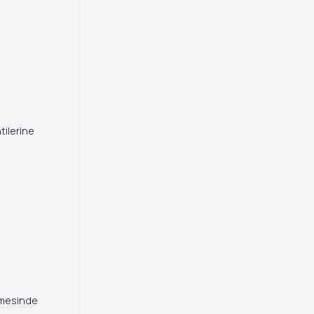
Rutinleri
tilerine
nmesinde