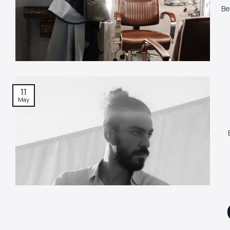
Be
11
May