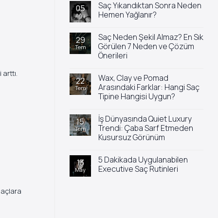
Saç Yıkandıktan Sonra Neden
05
Hemen Yağlanır?
Ağu
Yorum
yok
Saç Neden Şekil Almaz? En Sık
Saç
29
Yıkandıktan
Görülen 7 Neden ve Çözüm
Tem
Sonra
Önerileri
Neden
Hemen
Yorum
Yağlanır?
yok
arttı.
Wax, Clay ve Pomad
Saç
22
Neden
Arasındaki Farklar: Hangi Saç
Tem
Şekil
Tipine Hangisi Uygun?
Almaz?
En
Yorum
Sık
yok
Görülen
İş Dünyasında Quiet Luxury
Wax,
15
7
Clay
Trendi: Çaba Sarf Etmeden
Tem
Neden
ve
ve
Kusursuz Görünüm
Pomad
Çözüm
Arasındaki
Önerileri
Yorum
Farklar:
yok
Hangi
5 Dakikada Uygulanabilen
İş
13
Saç
Dünyasında
Executive Saç Rutinleri
May
Tipine
Quiet
Hangisi
Luxury
Yorum
Uygun?
Trendi:
yok
 saçlara
Çaba
5
Sarf
Dakikada
Etmeden
Uygulanabilen
Kusursuz
Executive
Görünüm
Saç