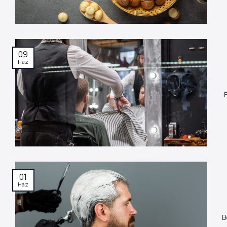
09
Haz
01
Haz
B