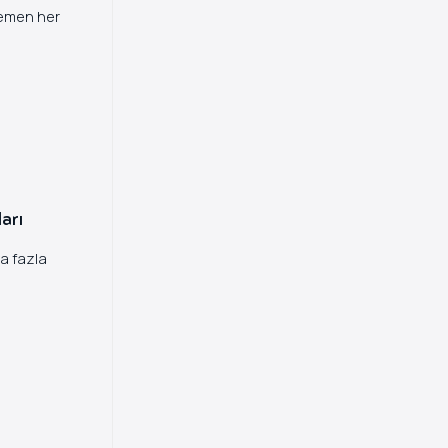
hemen her
arı
ha fazla