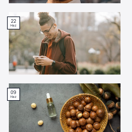
22
Haz
09
Haz