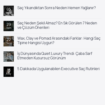
Saç Yıkandıktan Sonra Neden Hemen Yağlanır?
05
Ağu
Yorum
yok
Saç
Yıkandıktan
Saç Neden Şekil Almaz? En Sık Görülen 7 Neden
29
Sonra
ve Çözüm Önerileri
Tem
Neden
Hemen
Yorum
Yağlanır?
yok
Wax, Clay ve Pomad Arasındaki Farklar: Hangi Saç
Saç
22
Neden
Tipine Hangisi Uygun?
Tem
Şekil
Almaz?
Yorum
En
yok
İş Dünyasında Quiet Luxury Trendi: Çaba Sarf
Sık
Wax,
15
Görülen
Clay
Etmeden Kusursuz Görünüm
Tem
7
ve
Neden
Pomad
Yorum
ve
Arasındaki
yok
5 Dakikada Uygulanabilen Executive Saç Rutinleri
Çözüm
Farklar:
İş
13
Önerileri
Hangi
Dünyasında
May
Yorum
Saç
Quiet
yok
Tipine
Luxury
5
Hangisi
Trendi:
Dakikada
Uygun?
Çaba
Uygulanabilen
Sarf
Executive
Etmeden
Saç
Kusursuz
Rutinleri
Görünüm