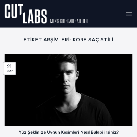
İçeriğe
atla
ETIKET ARŞIVLERI:
KORE SAÇ STILI
21
Mar
Yüz Şeklinize Uygun Kesimleri Nasıl Bulabilirsiniz?