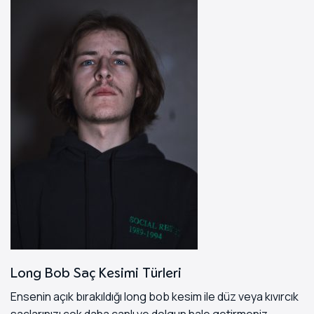
Long Bob Saç Kesimi Türleri
Ensenin açık bırakıldığı long bob kesim ile düz veya kıvırcık
saçlarınızı çok daha canlı ve dolgun hale getirmeniz