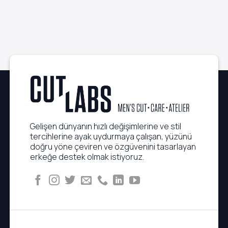
Uygulanabilen
Sarf
Executive
Etmeden
Saç
Kusursuz
Rutinleri
Görünüm
Gelişen dünyanın hızlı değişimlerine ve stil
tercihlerine ayak uydurmaya çalışan, yüzünü
doğru yöne çeviren ve özgüvenini tasarlayan
erkeğe destek olmak istiyoruz.