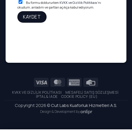
Bu formu doldururken
KVKK ve Gizlilik Politikası
'nı
okudum, anladım ve şartları açıkça kabul ediyorum.
Visa
MasterCard
American
Credit
Express
Card
KVKK VE GIZLILIK POLITIKASI
MESAFELI SATIŞ SÖZLEŞMESI
İPTAL & İADE
COOKIE POLICY (EU)
Copyright 2026 ©
Cut Labs Kuaforluk Hizmetleri A.S.
Design & Development by