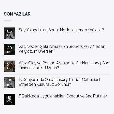
SON YAZILAR
Saç Yıkandıktan Sonra Neden Hemen Yağlanır?
05
Ağu
Yorum
yok
Saç
Yıkandıktan
Saç Neden Şekil Almaz? En Sık Görülen 7 Neden
29
Sonra
ve Çözüm Önerileri
Tem
Neden
Hemen
Yorum
Yağlanır?
yok
Wax, Clay ve Pomad Arasındaki Farklar: Hangi Saç
Saç
22
Neden
Tipine Hangisi Uygun?
Tem
Şekil
Almaz?
Yorum
En
yok
İş Dünyasında Quiet Luxury Trendi: Çaba Sarf
Sık
Wax,
15
Görülen
Clay
Etmeden Kusursuz Görünüm
Tem
7
ve
Neden
Pomad
Yorum
ve
Arasındaki
yok
5 Dakikada Uygulanabilen Executive Saç Rutinleri
Çözüm
Farklar:
İş
13
Önerileri
Hangi
Dünyasında
May
Yorum
Saç
Quiet
yok
Tipine
Luxury
5
Hangisi
Trendi:
Dakikada
Uygun?
Çaba