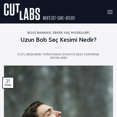
İçeriğe
atla
BILGI BANKASI
,
ERKEK SAÇ MODELLERI
Uzun Bob Saç Kesimi Nedir?
CUTLABSADMIN
TARAFINDAN
21 MAYIS 2022
TARIHINDE
YAYINLANDI
21
May