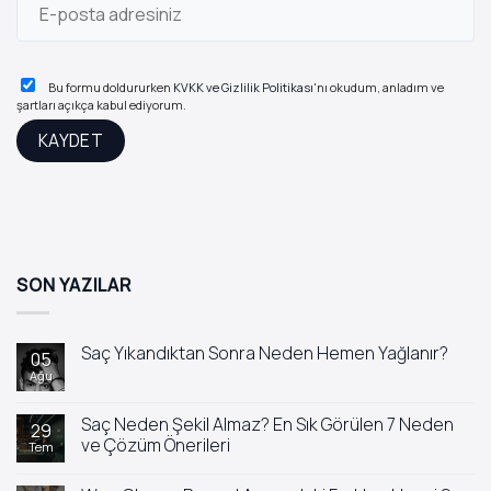
Bu formu doldururken
KVKK ve Gizlilik Politikası
'nı okudum, anladım ve
şartları açıkça kabul ediyorum.
SON YAZILAR
Saç Yıkandıktan Sonra Neden Hemen Yağlanır?
05
Ağu
Yorum
yok
Saç
Yıkandıktan
Saç Neden Şekil Almaz? En Sık Görülen 7 Neden
29
Sonra
ve Çözüm Önerileri
Tem
Neden
Hemen
Yorum
Yağlanır?
yok