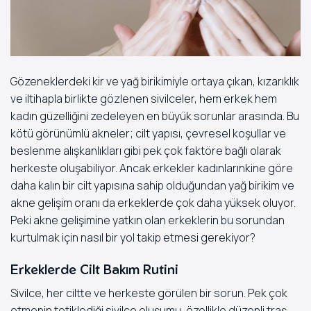
Gözeneklerdeki kir ve yağ birikimiyle ortaya çıkan, kızarıklık
ve iltihapla birlikte gözlenen sivilceler, hem erkek hem
kadın güzelliğini zedeleyen en büyük sorunlar arasında. Bu
kötü görünümlü akneler; cilt yapısı, çevresel koşullar ve
beslenme alışkanlıkları gibi pek çok faktöre bağlı olarak
herkeste oluşabiliyor. Ancak erkekler kadınlarınkine göre
daha kalın bir cilt yapısına sahip olduğundan yağ birikim ve
akne gelişim oranı da erkeklerde çok daha yüksek oluyor.
Peki akne gelişimine yatkın olan erkeklerin bu sorundan
kurtulmak için nasıl bir yol takip etmesi gerekiyor?
Erkeklerde Cilt Bakım Rutini
Sivilce, her ciltte ve herkeste görülen bir sorun. Pek çok
etmenin tetiklediği sivilce oluşumu, özellikle düzenli traş