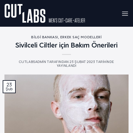
İçeriğe
atla
BILGI BANKASI
,
ERKEK SAÇ MODELLERI
Sivilceli Ciltler için Bakım Önerileri
CUTLABSADMIN
TARAFINDAN
23 ŞUBAT 2023
TARIHINDE
YAYINLANDI
23
Şub