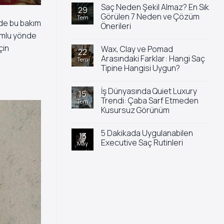
yok
Saç Neden Şekil Almaz? En Sık
Saç
29
Yıkandıktan
Görülen 7 Neden ve Çözüm
Tem
Sonra
 de bu bakım
Önerileri
Neden
Hemen
lumlu yönde
Yorum
Yağlanır?
yok
çin
Wax, Clay ve Pomad
Saç
22
Neden
Arasındaki Farklar: Hangi Saç
Tem
Şekil
Tipine Hangisi Uygun?
Almaz?
En
Yorum
Sık
yok
Görülen
İş Dünyasında Quiet Luxury
Wax,
15
7
Clay
Trendi: Çaba Sarf Etmeden
Tem
Neden
ve
ve
Kusursuz Görünüm
Pomad
Çözüm
Arasındaki
Önerileri
Yorum
Farklar:
yok
Hangi
5 Dakikada Uygulanabilen
İş
13
Saç
Dünyasında
Executive Saç Rutinleri
May
Tipine
Quiet
Hangisi
Luxury
Yorum
Uygun?
Trendi:
yok
Çaba
5
Sarf
Dakikada
Etmeden
Uygulanabilen
Kusursuz
Executive
Görünüm
Saç
Rutinleri