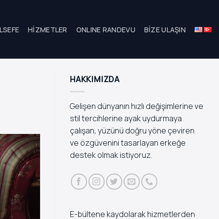
LSEFE
HIZMETLER
ONLINE RANDEVU
BIZE ULAŞIN
HAKKIMIZDA
Gelişen dünyanın hızlı değişimlerine ve
stil tercihlerine ayak uydurmaya
çalışan, yüzünü doğru yöne çeviren
ve özgüvenini tasarlayan erkeğe
destek olmak istiyoruz.
E-bültene kaydolarak hizmetlerden