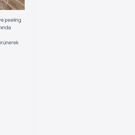
ve peeling
anında
görünerek