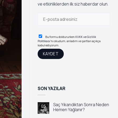
ve etkinliklerden ilk siz haberdar olun.
Bu formu doldururken
KVKK ve Gizlilik
Politikası
'nı okudum, anladım ve şartları açıkça
kabul ediyorum.
SON YAZILAR
Saç Yıkandıktan Sonra Neden
05
Hemen Yağlanır?
Ağu
Yorum