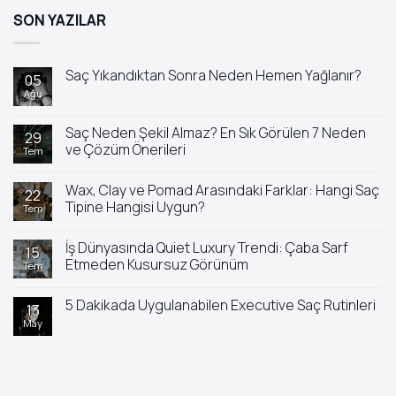
SON YAZILAR
Saç Yıkandıktan Sonra Neden Hemen Yağlanır?
05
Ağu
Yorum
yok
Saç
Yıkandıktan
Saç Neden Şekil Almaz? En Sık Görülen 7 Neden
29
Sonra
ve Çözüm Önerileri
Tem
Neden
Hemen
Yorum
Yağlanır?
yok
Wax, Clay ve Pomad Arasındaki Farklar: Hangi Saç
Saç
22
Neden
Tipine Hangisi Uygun?
Tem
Şekil
Almaz?
Yorum
En
yok
İş Dünyasında Quiet Luxury Trendi: Çaba Sarf
Sık
Wax,
15
Görülen
Clay
Etmeden Kusursuz Görünüm
Tem
7
ve
Neden
Pomad
Yorum
ve
Arasındaki
yok
5 Dakikada Uygulanabilen Executive Saç Rutinleri
Çözüm
Farklar:
İş
13
Önerileri
Hangi
Dünyasında
May
Yorum
Saç
Quiet
yok
Tipine
Luxury
5
Hangisi
Trendi:
Dakikada
Uygun?
Çaba
Uygulanabilen
Sarf
Executive
Etmeden
Saç