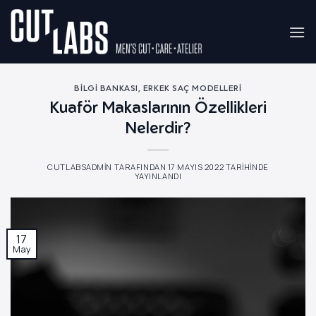
İçeriğe
atla
BILGI BANKASI
,
ERKEK SAÇ MODELLERI
Kuaför Makaslarının Özellikleri
Nelerdir?
CUTLABSADMIN
TARAFINDAN
17 MAYIS 2022
TARIHINDE
YAYINLANDI
17
May