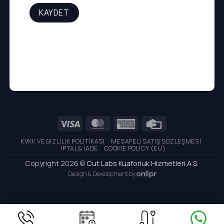
Visa
MasterCard
American
Credit
Express
Card
KVKK VE GIZLILIK POLITIKASI
MESAFELI SATIŞ SÖZLEŞMESI
İPTAL & İADE
COOKIE POLICY (EU)
Copyright 2026 ©
Cut Labs Kuaforluk Hizmetleri A.S.
Design & Development by