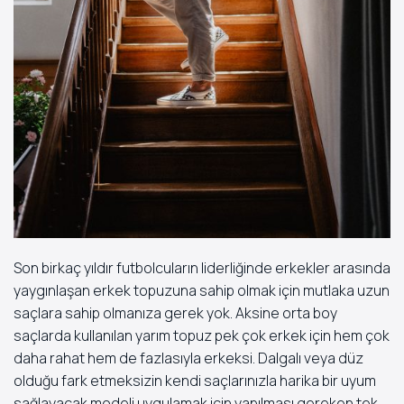
Son birkaç yıldır futbolcuların liderliğinde erkekler arasında
yaygınlaşan erkek topuzuna sahip olmak için mutlaka uzun
saçlara sahip olmanıza gerek yok. Aksine orta boy
saçlarda kullanılan yarım topuz pek çok erkek için hem çok
daha rahat hem de fazlasıyla erkeksi. Dalgalı veya düz
olduğu fark etmeksizin kendi saçlarınızla harika bir uyum
sağlayacak modeli uygulamak için yapılması gereken tek