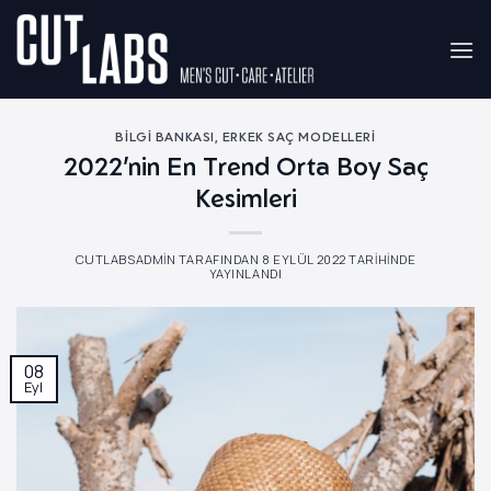
İçeriğe
atla
BILGI BANKASI
,
ERKEK SAÇ MODELLERI
2022’nin En Trend Orta Boy Saç
Kesimleri
CUTLABSADMIN
TARAFINDAN
8 EYLÜL 2022
TARIHINDE
YAYINLANDI
08
Eyl