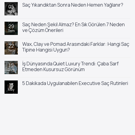
Saç Yıkandıktan Sonra Neden Hemen Yağlanır?
05
Ağu
Yorum
yok
Saç
Yıkandıktan
Saç Neden Şekil Almaz? En Sık Görülen 7 Neden
29
Sonra
ve Çözüm Önerileri
Tem
Neden
Hemen
Yorum
Yağlanır?
yok
Wax, Clay ve Pomad Arasındaki Farklar: Hangi Saç
Saç
22
Neden
Tipine Hangisi Uygun?
Tem
Şekil
Almaz?
Yorum
En
yok
İş Dünyasında Quiet Luxury Trendi: Çaba Sarf
Sık
Wax,
15
Görülen
Clay
Etmeden Kusursuz Görünüm
Tem
7
ve
Neden
Pomad
Yorum
ve
Arasındaki
yok
5 Dakikada Uygulanabilen Executive Saç Rutinleri
Çözüm
Farklar:
İş
13
Önerileri
Hangi
Dünyasında
May
Yorum
Saç
Quiet
yok
Tipine
Luxury
5
Hangisi
Trendi:
Dakikada
Uygun?
Çaba
Uygulanabilen
Sarf
Executive
Etmeden
Saç
Kusursuz
Rutinleri
Görünüm