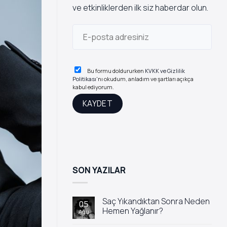
ve etkinliklerden ilk siz haberdar olun.
Bu formu doldururken
KVKK ve Gizlilik
Politikası
'nı okudum, anladım ve şartları açıkça
kabul ediyorum.
SON YAZILAR
Saç Yıkandıktan Sonra Neden
05
Hemen Yağlanır?
Ağu
Yorum