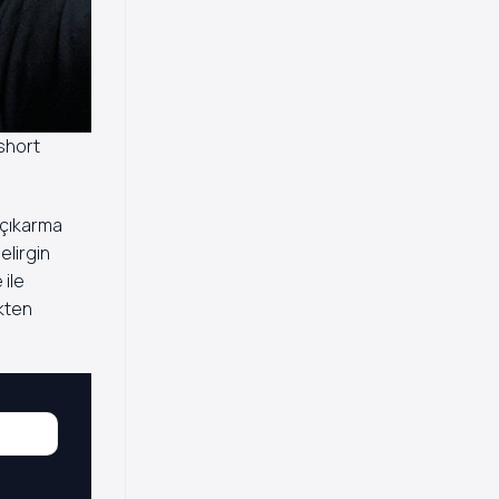
 short
 çıkarma
elirgin
 ile
ekten