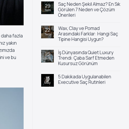
yok
Saç Neden Şekil Almaz? En Sık
Saç
29
Yıkandıktan
Görülen 7 Neden ve Çözüm
Tem
Sonra
Önerileri
Neden
Hemen
Yorum
Yağlanır?
yok
Wax, Clay ve Pomad
Saç
22
Neden
Arasındaki Farklar: Hangi Saç
Tem
 daha fazla
Şekil
Tipine Hangisi Uygun?
Almaz?
mız yakın
En
Yorum
Sık
azımızda
yok
Görülen
İş Dünyasında Quiet Luxury
Wax,
15
7
ini ve bu
Clay
Trendi: Çaba Sarf Etmeden
Tem
Neden
ve
ve
Kusursuz Görünüm
Pomad
Çözüm
Arasındaki
Önerileri
Yorum
Farklar:
yok
Hangi
5 Dakikada Uygulanabilen
İş
13
Saç
Dünyasında
Executive Saç Rutinleri
May
Tipine
Quiet
Hangisi
Luxury
Yorum
Uygun?
Trendi:
yok
Çaba
5
Sarf
Dakikada
Etmeden
Uygulanabilen
Kusursuz
Executive
Görünüm
Saç
Rutinleri