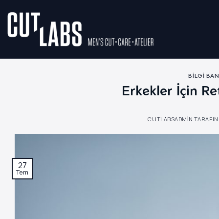
İçeriğe
atla
BILGI BAN
Erkekler İçin Ret
CUTLABSADMIN
TARAFIN
27
Tem