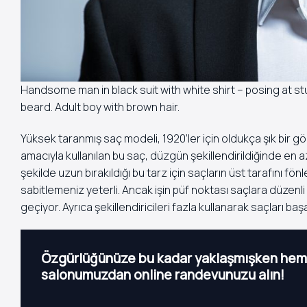
Handsome man in black suit with white shirt – posing at st
beard. Adult boy with brown hair.
Yüksek taranmış saç modeli, 1920’ler için oldukça şık bir 
amacıyla kullanılan bu saç, düzgün şekillendirildiğinde en az
şekilde uzun bırakıldığı bu tarz için saçların üst tarafını 
sabitlemeniz yeterli. Ancak işin püf noktası saçlara düze
geçiyor. Ayrıca şekillendiricileri fazla kullanarak saçları b
Özgürlüğünüze bu kadar yaklaşmışken heme
salonumuzdan online randevunuzu alın!