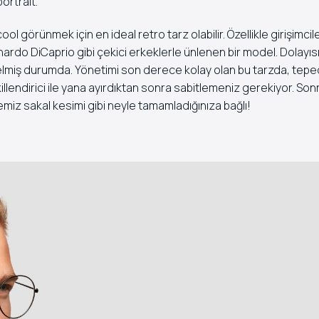
ortrait.
 görünmek için en ideal retro tarz olabilir. Özellikle girişimci
nardo DiCaprio gibi çekici erkeklerle ünlenen bir model. Dolayıs
gelmiş durumda. Yönetimi son derece kolay olan bu tarzda, teped
lendirici ile yana ayırdıktan sonra sabitlemeniz gerekiyor. Sonr
iz sakal kesimi gibi neyle tamamladığınıza bağlı!