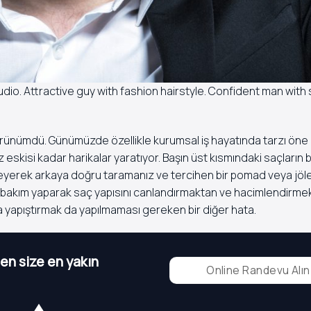
udio. Attractive guy with fashion hairstyle. Confident man with
görünümdü. Günümüzde özellikle kurumsal iş hayatında tarzı öne
 eskisi kadar harikalar yaratıyor. Başın üst kısmındaki saçların b
fönleyerek arkaya doğru taramanız ve tercihen bir pomad veya jöle
nli bakım yaparak saç yapısını canlandırmaktan ve hacimlendirm
aşa yapıştırmak da yapılmaması gereken bir diğer hata.
n size en yakın
Online Randevu Alın