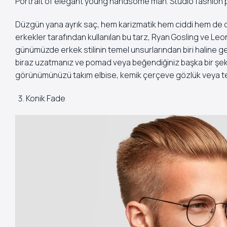
Portrait of elegant young handsome man. Studio fashion p
Düzgün yana ayrık saç, hem karizmatik hem ciddi hem de cool
erkekler tarafından kullanılan bu tarz, Ryan Gosling ve Leo
günümüzde erkek stilinin temel unsurlarından biri haline 
biraz uzatmanız ve pomad veya beğendiğiniz başka bir şekil
görünümünüzü takım elbise, kemik çerçeve gözlük veya tem
Konik Fade