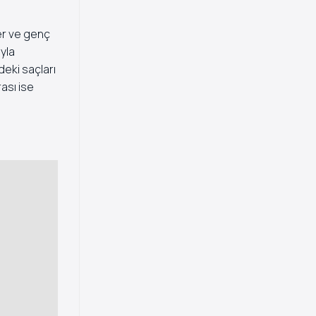
ler ve genç
ıyla
eki saçları
ası ise