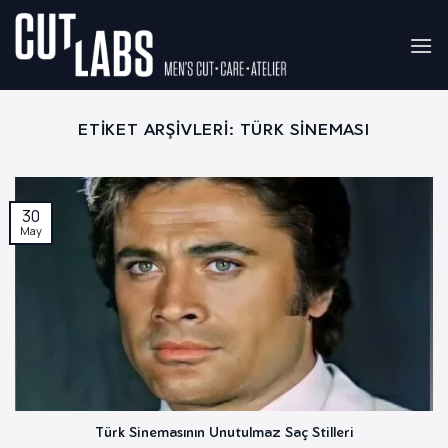
İçeriğe
atla
ETIKET ARŞIVLERI:
TÜRK SINEMASI
30
May
Türk Sinemasının Unutulmaz Saç Stilleri