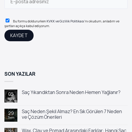
Bu formu doldururken
KVKK ve Gizlilik Politikası
'nı okudum, anladım ve
şartları açıkça kabul ediyorum.
SON YAZILAR
Saç Yıkandıktan Sonra Neden Hemen Yağlanır?
05
Ağu
Yorum
yok
Saç
Yıkandıktan
Saç Neden Şekil Almaz? En Sık Görülen 7 Neden
29
Sonra
ve Çözüm Önerileri
Tem
Neden
Hemen
Yorum
Yağlanır?
yok
Wax, Clay ve Pomad Arasındaki Farklar: Hangi Saç
Saç