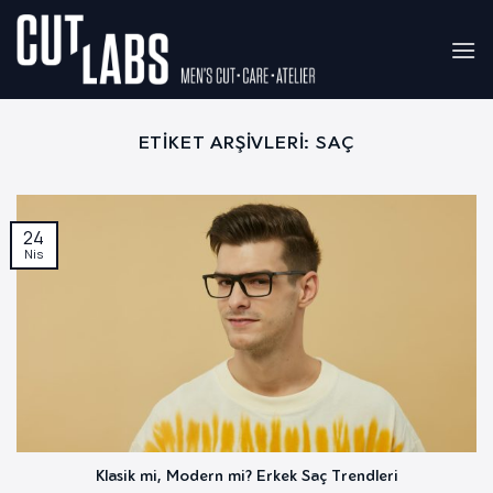
İçeriğe
atla
ETIKET ARŞIVLERI:
SAÇ
24
Nis
Klasik mi, Modern mi? Erkek Saç Trendleri