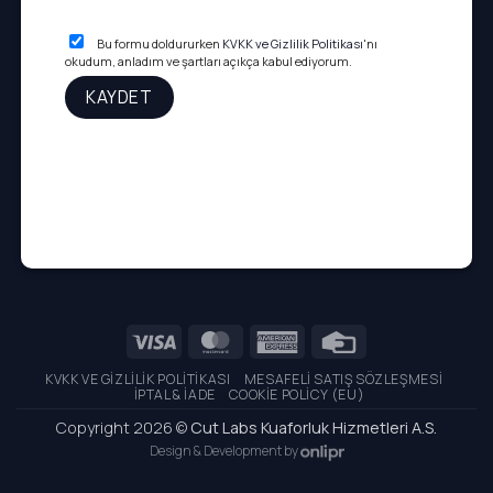
Bu formu doldururken
KVKK ve Gizlilik Politikası
'nı
okudum, anladım ve şartları açıkça kabul ediyorum.
Visa
MasterCard
American
Credit
Express
Card
KVKK VE GIZLILIK POLITIKASI
MESAFELI SATIŞ SÖZLEŞMESI
İPTAL & İADE
COOKIE POLICY (EU)
Copyright 2026 ©
Cut Labs Kuaforluk Hizmetleri A.S.
Design & Development by