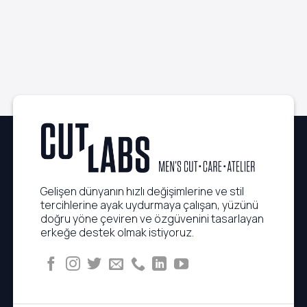
5
Hangisi
Trendi:
Dakikada
Uygun?
Çaba
Uygulanabilen
Sarf
Executive
Etmeden
Saç
Kusursuz
Rutinleri
Görünüm
Gelişen dünyanın hızlı değişimlerine ve stil
tercihlerine ayak uydurmaya çalışan, yüzünü
doğru yöne çeviren ve özgüvenini tasarlayan
erkeğe destek olmak istiyoruz.