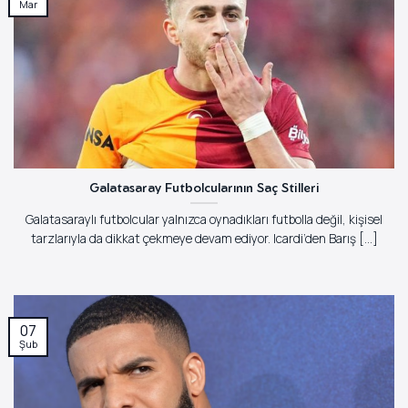
Mar
Galatasaray Futbolcularının Saç Stilleri
Galatasaraylı futbolcular yalnızca oynadıkları futbolla değil, kişisel
tarzlarıyla da dikkat çekmeye devam ediyor. Icardi’den Barış [...]
07
Şub