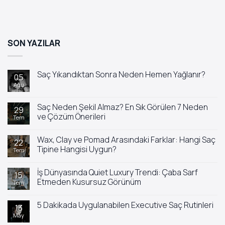
SON YAZILAR
Saç Yıkandıktan Sonra Neden Hemen Yağlanır?
05
Ağu
Yorum
yok
Saç
Yıkandıktan
Saç Neden Şekil Almaz? En Sık Görülen 7 Neden
29
Sonra
ve Çözüm Önerileri
Tem
Neden
Hemen
Yorum
Yağlanır?
yok
Wax, Clay ve Pomad Arasındaki Farklar: Hangi Saç
Saç
22
Neden
Tipine Hangisi Uygun?
Tem
Şekil
Almaz?
Yorum
En
yok
İş Dünyasında Quiet Luxury Trendi: Çaba Sarf
Sık
Wax,
15
Görülen
Clay
Etmeden Kusursuz Görünüm
Tem
7
ve
Neden
Pomad
Yorum
ve
Arasındaki
yok
5 Dakikada Uygulanabilen Executive Saç Rutinleri
Çözüm
Farklar:
İş
13
Önerileri
Hangi
Dünyasında
May
Yorum
Saç
Quiet
yok
Tipine
Luxury