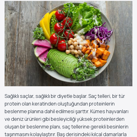
Sağlıklı saçlar, sağlıklı bir diyetle başlar. Saç telleri, bir tür
protein olan keratinden oluştuğundan proteinlerin
beslenme planına dahil edilmesi şarttır. Kümes hayvanları
ve deniz ürünleri gibi besleyiciliği yüksek proteinlerden
oluşan bir beslenme planı, saç tellerine gerekli besinlerin
taşınmasını kolaylaştırır. Baş derisindeki kılcal damarlarla