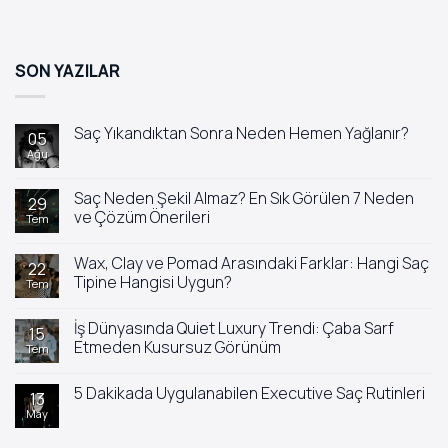
SON YAZILAR
Saç Yıkandıktan Sonra Neden Hemen Yağlanır?
05
Ağu
Yorum
yok
Saç
Yıkandıktan
Saç Neden Şekil Almaz? En Sık Görülen 7 Neden
29
Sonra
ve Çözüm Önerileri
Tem
Neden
Hemen
Yorum
Yağlanır?
yok
Wax, Clay ve Pomad Arasındaki Farklar: Hangi Saç
Saç
22
Neden
Tipine Hangisi Uygun?
Tem
Şekil
Almaz?
Yorum
En
yok
İş Dünyasında Quiet Luxury Trendi: Çaba Sarf
Sık
Wax,
15
Görülen
Clay
Etmeden Kusursuz Görünüm
Tem
7
ve
Neden
Pomad
Yorum
ve
Arasındaki
yok
5 Dakikada Uygulanabilen Executive Saç Rutinleri
Çözüm
Farklar:
İş
13
Önerileri
Hangi
Dünyasında
May
Yorum
Saç
Quiet
yok
Tipine
Luxury
5
Hangisi
Trendi: