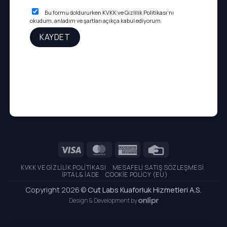
Bu formu doldururken
KVKK ve Gizlilik Politikası
'nı
okudum, anladım ve şartları açıkça kabul ediyorum.
Visa
MasterCard
American
Credit
Express
Card
KVKK VE GIZLILIK POLITIKASI
MESAFELI SATIŞ SÖZLEŞMESI
İPTAL & İADE
COOKIE POLICY (EU)
Copyright 2026 ©
Cut Labs Kuaforluk Hizmetleri A.S.
Design & Development by