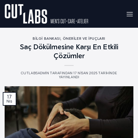
İçeriğe
atla
BILGI BANKASI
,
ÖNERILER VE İPUÇLARI
Saç Dökülmesine Karşı En Etkili
Çözümler
CUTLABSADMIN
TARAFINDAN
17 NISAN 2025
TARIHINDE
YAYINLANDI
17
Nis