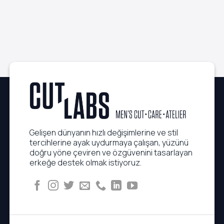
Dakikada
Uygun?
Çaba
Uygulanabilen
Sarf
Executive
Etmeden
Saç
Kusursuz
Rutinleri
Görünüm
Gelişen dünyanın hızlı değişimlerine ve stil
tercihlerine ayak uydurmaya çalışan, yüzünü
doğru yöne çeviren ve özgüvenini tasarlayan
erkeğe destek olmak istiyoruz.