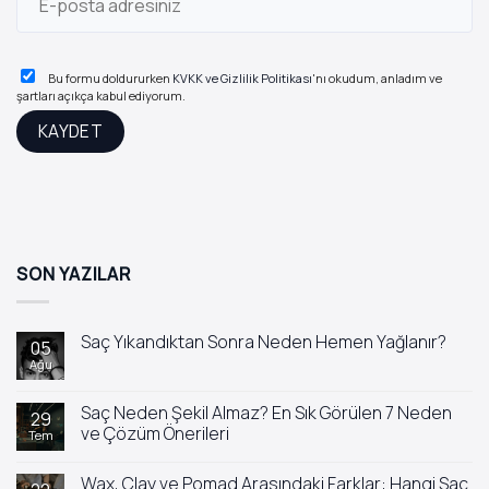
Bu formu doldururken
KVKK ve Gizlilik Politikası
'nı okudum, anladım ve
şartları açıkça kabul ediyorum.
SON YAZILAR
Saç Yıkandıktan Sonra Neden Hemen Yağlanır?
05
Ağu
Yorum
yok
Saç
Yıkandıktan
Saç Neden Şekil Almaz? En Sık Görülen 7 Neden
29
Sonra
ve Çözüm Önerileri
Tem
Neden
Hemen
Yorum
Yağlanır?
yok
Wax, Clay ve Pomad Arasındaki Farklar: Hangi Saç
Saç