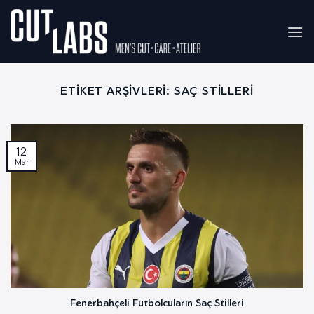
İçeriğe
atla
ETIKET ARŞIVLERI:
SAÇ STILLERI
12
Mar
Fenerbahçeli Futbolcuların Saç Stilleri