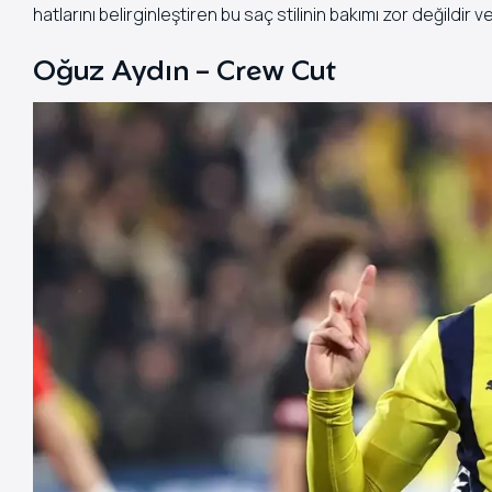
hatlarını belirginleştiren bu saç stilinin bakımı zor değildir 
Oğuz Aydın – Crew Cut