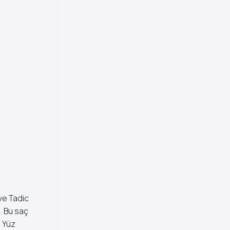
ve Tadic
i. Bu saç
. Yüz