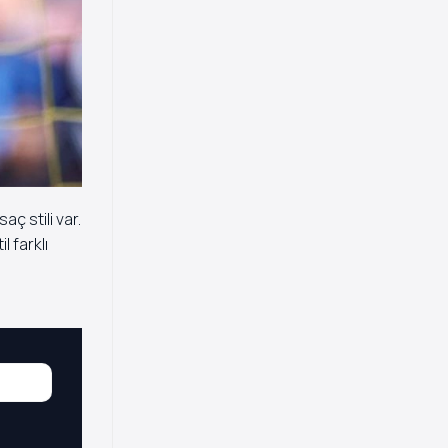
ç stili var.
l farklı