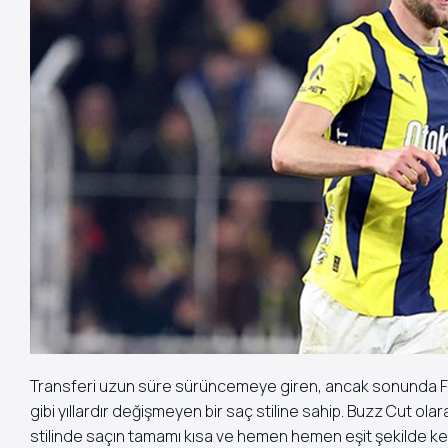
Transferi uzun süre sürüncemeye giren, ancak sonunda Fene
gibi yıllardır değişmeyen bir saç stiline sahip. Buzz Cut ola
stilinde saçın tamamı kısa ve hemen hemen eşit şekilde kesili