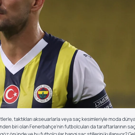
lerle, taktıkları akseuarlarla veya saç kesimleriyle moda dünya
en biri olan Fenerbahçe’nin futbolcuları da taraftarlarının saç s
öz önünde ve bu futbolcular hangi saç stillerini kullanıyor? Gel