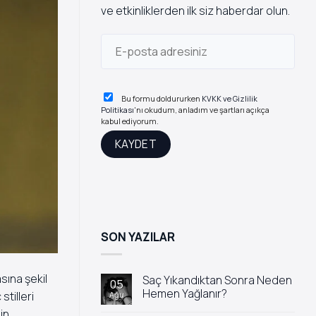
ve etkinliklerden ilk siz haberdar olun.
Bu formu doldururken
KVKK ve Gizlilik
Politikası
'nı okudum, anladım ve şartları açıkça
kabul ediyorum.
SON YAZILAR
sına şekil
Saç Yıkandıktan Sonra Neden
05
Hemen Yağlanır?
tilleri
Ağu
Yorum
in,