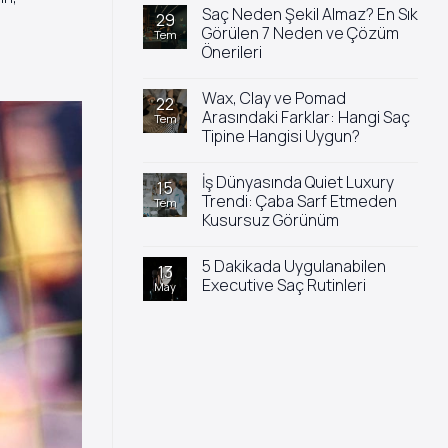
yok
Saç Neden Şekil Almaz? En Sık
Saç
29
Yıkandıktan
Görülen 7 Neden ve Çözüm
Tem
Sonra
Önerileri
Neden
Hemen
Yorum
Yağlanır?
yok
Wax, Clay ve Pomad
Saç
22
Neden
Arasındaki Farklar: Hangi Saç
Tem
Şekil
Tipine Hangisi Uygun?
Almaz?
En
Yorum
Sık
yok
Görülen
İş Dünyasında Quiet Luxury
Wax,
15
7
Clay
Trendi: Çaba Sarf Etmeden
Tem
Neden
ve
ve
Kusursuz Görünüm
Pomad
Çözüm
Arasındaki
Önerileri
Yorum
Farklar:
yok
Hangi
5 Dakikada Uygulanabilen
İş
13
Saç
Dünyasında
Executive Saç Rutinleri
May
Tipine
Quiet
Hangisi
Luxury
Yorum
Uygun?
Trendi:
yok
Çaba
5
Sarf
Dakikada
Etmeden
Uygulanabilen
Kusursuz
Executive
Görünüm
Saç
Rutinleri