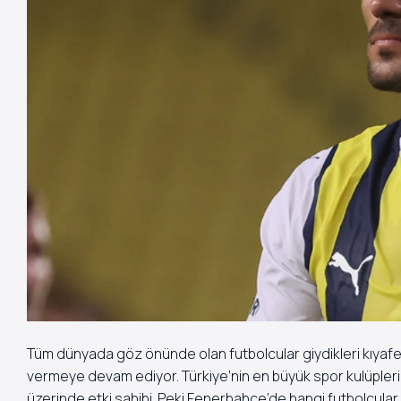
Tüm dünyada göz önünde olan futbolcular giydikleri kıyafet
vermeye devam ediyor. Türkiye’nin en büyük spor kulüplerind
üzerinde etki sahibi. Peki Fenerbahçe’de hangi futbolcular g