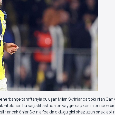
rbahçe taraftarıyla buluşan Milan Skriniar da tıpkı İrfan Can 
rak nitelenen bu saç stili aslında en yaygın saç kesimlerinden bir
r ancak önler Skriniar’da da olduğu gibi biraz uzun bırakılabilir