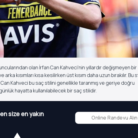
ncularından olan İrfan Can Kahveci’nin yıllardır değişmeyen bir sa
rka kısımları kısa kesilirken üst kısım daha uzun bırakılır. Bu sti
n Can Kahveci bu saç stilini genellikle taranmış ve geriye doğru
ünlük hayatta kullanılabilecek bir saç stilidir.
n size en yakın
Online Randevu Alın