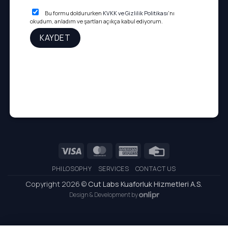
Bu formu doldururken
KVKK ve Gizlilik Politikası
'nı
okudum, anladım ve şartları açıkça kabul ediyorum.
Visa
MasterCard
American
Credit
Express
Card
PHILOSOPHY
SERVICES
CONTACT US
Copyright 2026 ©
Cut Labs Kuaforluk Hizmetleri A.S.
Design & Development by