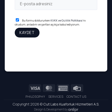
Bu formu doldururken
KVKK ve Gizlilik Politikası
'nı
okudum, anladım ve şartları açıkça kabul ediyorum.
Visa
MasterCard
American
Credit
Express
Card
PHILOSOPHY
SERVICES
CONTACT US
Copyright 2026 ©
Cut Labs Kuaforluk Hizmetleri A.S.
Design & Development by