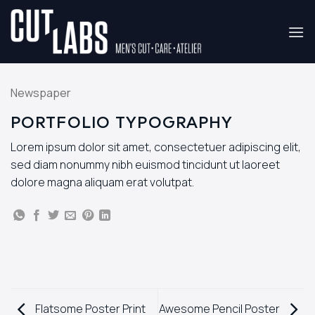
Skip
to
content
Newspaper
PORTFOLIO TYPOGRAPHY
Lorem ipsum dolor sit amet, consectetuer adipiscing elit,
sed diam nonummy nibh euismod tincidunt ut laoreet
dolore magna aliquam erat volutpat.
Flatsome Poster Print
Awesome Pencil Poster