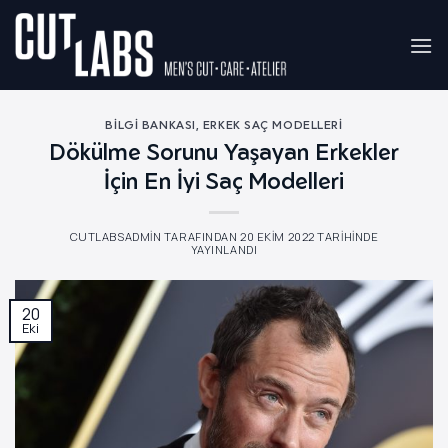
İçeriğe
atla
BILGI BANKASI
,
ERKEK SAÇ MODELLERI
Dökülme Sorunu Yaşayan Erkekler
İçin En İyi Saç Modelleri
CUTLABSADMIN
TARAFINDAN
20 EKIM 2022
TARIHINDE
YAYINLANDI
20
Eki