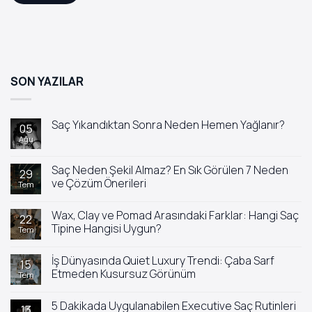
SON YAZILAR
Saç Yıkandıktan Sonra Neden Hemen Yağlanır?
05
Ağu
Yorum
yok
Saç
Yıkandıktan
Saç Neden Şekil Almaz? En Sık Görülen 7 Neden
29
Sonra
ve Çözüm Önerileri
Tem
Neden
Hemen
Yorum
Yağlanır?
yok
Wax, Clay ve Pomad Arasındaki Farklar: Hangi Saç
Saç
22
Neden
Tipine Hangisi Uygun?
Tem
Şekil
Almaz?
Yorum
En
yok
İş Dünyasında Quiet Luxury Trendi: Çaba Sarf
Sık
Wax,
15
Görülen
Clay
Etmeden Kusursuz Görünüm
Tem
7
ve
Neden
Pomad
Yorum
ve
Arasındaki
yok
5 Dakikada Uygulanabilen Executive Saç Rutinleri
Çözüm
Farklar:
İş
13