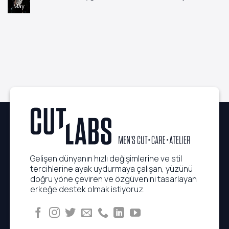
Önerileri
Hangi
Dünyasında
May
Yorum
Saç
Quiet
yok
Tipine
Luxury
5
Hangisi
Trendi:
Dakikada
Uygun?
Çaba
Uygulanabilen
Sarf
Executive
Etmeden
Saç
Kusursuz
Rutinleri
Görünüm
Gelişen dünyanın hızlı değişimlerine ve stil
tercihlerine ayak uydurmaya çalışan, yüzünü
doğru yöne çeviren ve özgüvenini tasarlayan
erkeğe destek olmak istiyoruz.