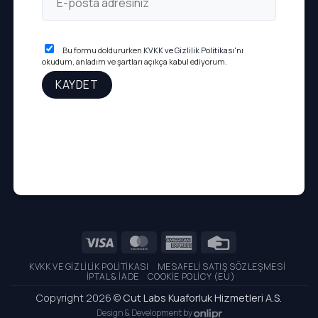
Bu formu doldururken
KVKK ve Gizlilik Politikası
'nı
okudum, anladım ve şartları açıkça kabul ediyorum.
Visa
MasterCard
American
Credit
Express
Card
KVKK VE GIZLILIK POLITIKASI
MESAFELI SATIŞ SÖZLEŞMESI
İPTAL & İADE
COOKIE POLICY (EU)
Copyright 2026 ©
Cut Labs Kuaforluk Hizmetleri A.S.
Design & Development by