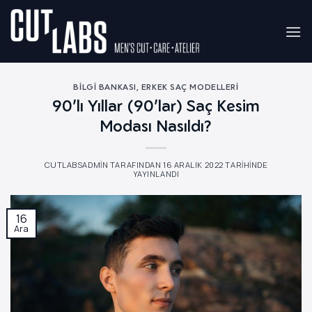
İçeriğe
atla
BILGI BANKASI
,
ERKEK SAÇ MODELLERI
90’lı Yıllar (90’lar) Saç Kesim
Modası Nasıldı?
CUTLABSADMIN
TARAFINDAN
16 ARALIK 2022
TARIHINDE
YAYINLANDI
16
Ara