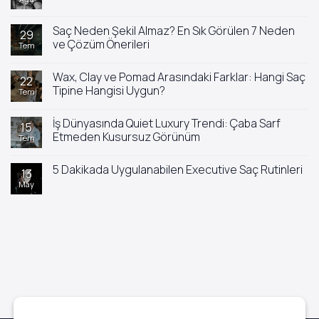
yok
Saç
Yıkandıktan
Saç Neden Şekil Almaz? En Sık Görülen 7 Neden
29
Sonra
ve Çözüm Önerileri
Tem
Neden
Hemen
Yorum
Yağlanır?
yok
Wax, Clay ve Pomad Arasındaki Farklar: Hangi Saç
Saç
22
Neden
Tipine Hangisi Uygun?
Tem
Şekil
Almaz?
Yorum
En
yok
İş Dünyasında Quiet Luxury Trendi: Çaba Sarf
Sık
Wax,
15
Görülen
Clay
Etmeden Kusursuz Görünüm
Tem
7
ve
Neden
Pomad
Yorum
ve
Arasındaki
yok
5 Dakikada Uygulanabilen Executive Saç Rutinleri
Çözüm
Farklar:
İş
13
Önerileri
Hangi
Dünyasında
May
Yorum
Saç
Quiet
yok
Tipine
Luxury
5
Hangisi
Trendi:
Dakikada
Uygun?
Çaba
Uygulanabilen
Sarf
Executive
Etmeden
Saç
Kusursuz
Rutinleri
Görünüm