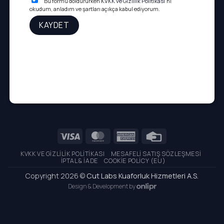
Bu formu doldururken
KVKK ve Gizlilik Politikası
'nı
okudum, anladım ve şartları açıkça kabul ediyorum.
Visa
MasterCard
American
Credit
Express
Card
KVKK VE GIZLILIK POLITIKASI
MESAFELI SATIŞ SÖZLEŞMESI
İPTAL & İADE
COOKIE POLICY (EU)
Copyright 2026 ©
Cut Labs Kuaforluk Hizmetleri A.S.
Design & Development by