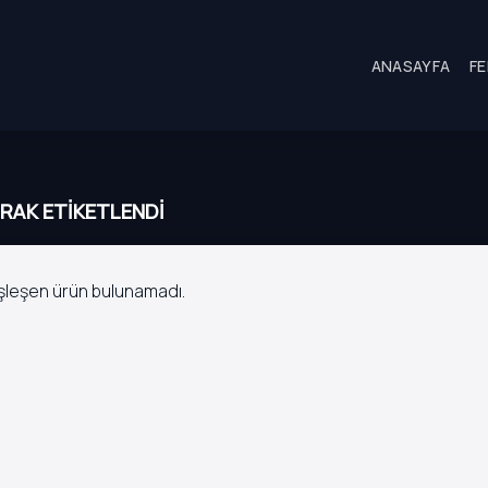
ANASAYFA
FE
RAK ETIKETLENDI
şleşen ürün bulunamadı.