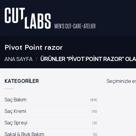
İçeriğe
atla
Pivot Point razor
ANA SAYFA
/
ÜRÜNLER “PIVOT POINT RAZOR” OLA
KATEGORİLER
Seçiminizle e
Saç Bakım
(89)
Saç Kremi
(15)
Saç Spreyi
(9)
Sakal & Bıyık Bakım
(5)