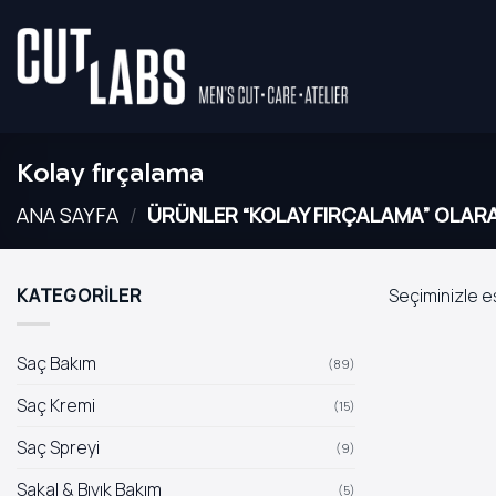
İçeriğe
atla
Kolay fırçalama
ANA SAYFA
/
ÜRÜNLER “KOLAY FIRÇALAMA” OLARA
KATEGORİLER
Seçiminizle e
Saç Bakım
(89)
Saç Kremi
(15)
Saç Spreyi
(9)
Sakal & Bıyık Bakım
(5)