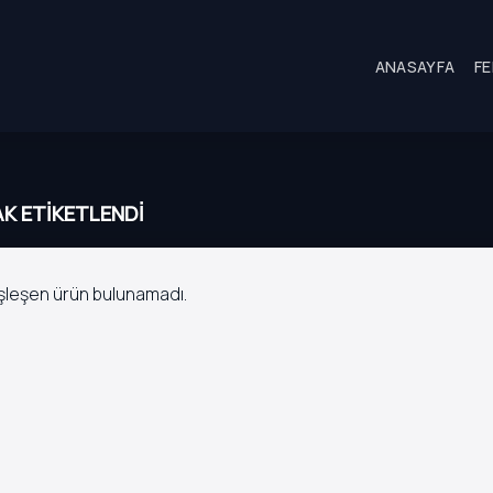
ANASAYFA
FE
K ETIKETLENDI
şleşen ürün bulunamadı.