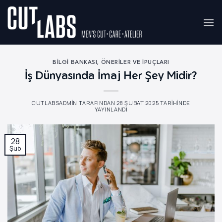
İçeriğe
atla
BILGI BANKASI
,
ÖNERILER VE İPUÇLARI
İş Dünyasında İmaj Her Şey Midir?
CUTLABSADMIN
TARAFINDAN
28 ŞUBAT 2025
TARIHINDE
YAYINLANDI
28
Şub