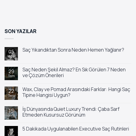
SON YAZILAR
Saç Yıkandıktan Sonra Neden Hemen Yağlanır?
05
Ağu
Yorum
yok
Saç
Yıkandıktan
Saç Neden Şekil Almaz? En Sık Görülen 7 Neden
29
Sonra
ve Çözüm Önerileri
Tem
Neden
Hemen
Yorum
Yağlanır?
yok
Wax, Clay ve Pomad Arasındaki Farklar: Hangi Saç
Saç
22
Neden
Tipine Hangisi Uygun?
Tem
Şekil
Almaz?
Yorum
En
yok
İş Dünyasında Quiet Luxury Trendi: Çaba Sarf
Sık
Wax,
15
Görülen
Clay
Etmeden Kusursuz Görünüm
Tem
7
ve
Neden
Pomad
Yorum
ve
Arasındaki
yok
5 Dakikada Uygulanabilen Executive Saç Rutinleri
Çözüm
Farklar:
İş
13
Önerileri
Hangi
Dünyasında
May
Yorum