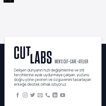
Saç
Quiet
yok
Tipine
Luxury
5
Hangisi
Trendi:
Dakikada
Uygun?
Çaba
Uygulanabilen
Sarf
Executive
Etmeden
Saç
Kusursuz
Rutinleri
Görünüm
Gelişen dünyanın hızlı değişimlerine ve stil
tercihlerine ayak uydurmaya çalışan, yüzünü
doğru yöne çeviren ve özgüvenini tasarlayan
erkeğe destek olmak istiyoruz.