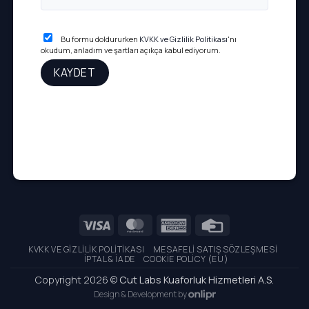
Bu formu doldururken
KVKK ve Gizlilik Politikası
'nı
okudum, anladım ve şartları açıkça kabul ediyorum.
Visa
MasterCard
American
Credit
Express
Card
KVKK VE GIZLILIK POLITIKASI
MESAFELI SATIŞ SÖZLEŞMESI
İPTAL & İADE
COOKIE POLICY (EU)
Copyright 2026 ©
Cut Labs Kuaforluk Hizmetleri A.S.
Design & Development by