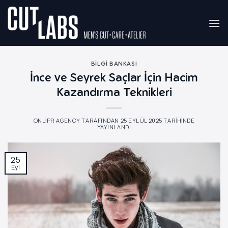
İçeriğe
atla
BILGI BANKASI
İnce ve Seyrek Saçlar İçin Hacim
Kazandırma Teknikleri
ONLIPR AGENCY
TARAFINDAN
25 EYLÜL 2025
TARIHINDE
YAYINLANDI
25
Eyl