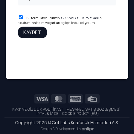
Bu formu doldururken
KVKK ve Gizlilik Politikası
'nı
okudum, anladım ve şartları açıkça kabul ediyorum.
Visa
MasterCard
American
Credit
Express
Card
KVKK VE GIZLILIK POLITIKASI
MESAFELI SATIŞ SÖZLEŞMESI
İPTAL & İADE
COOKIE POLICY (EU)
Copyright 2026 ©
Cut Labs Kuaforluk Hizmetleri A.S.
Design & Development by