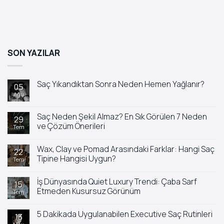
SON YAZILAR
Saç Yıkandıktan Sonra Neden Hemen Yağlanır?
05
Ağu
Yorum
yok
Saç
Yıkandıktan
Saç Neden Şekil Almaz? En Sık Görülen 7 Neden
29
Sonra
ve Çözüm Önerileri
Tem
Neden
Hemen
Yorum
Yağlanır?
yok
Wax, Clay ve Pomad Arasındaki Farklar: Hangi Saç
Saç
22
Neden
Tipine Hangisi Uygun?
Tem
Şekil
Almaz?
Yorum
En
yok
İş Dünyasında Quiet Luxury Trendi: Çaba Sarf
Sık
Wax,
15
Görülen
Clay
Etmeden Kusursuz Görünüm
Tem
7
ve
Neden
Pomad
Yorum
ve
Arasındaki
yok
5 Dakikada Uygulanabilen Executive Saç Rutinleri
Çözüm
Farklar:
İş
13
Önerileri
Hangi
Dünyasında