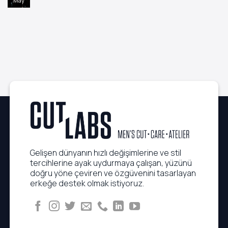
May
Yorum
Saç
Quiet
yok
Tipine
Luxury
5
Hangisi
Trendi:
Dakikada
Uygun?
Çaba
Uygulanabilen
Sarf
Executive
Etmeden
Saç
Kusursuz
Rutinleri
Görünüm
Gelişen dünyanın hızlı değişimlerine ve stil
tercihlerine ayak uydurmaya çalışan, yüzünü
doğru yöne çeviren ve özgüvenini tasarlayan
erkeğe destek olmak istiyoruz.