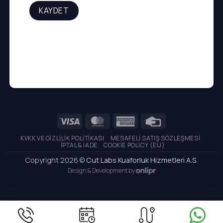
Visa
MasterCard
American
Credit
Express
Card
KVKK VE GIZLILIK POLITIKASI
MESAFELI SATIŞ SÖZLEŞMESI
İPTAL & İADE
COOKIE POLICY (EU)
Copyright 2026 ©
Cut Labs Kuaforluk Hizmetleri A.S.
Design & Development by