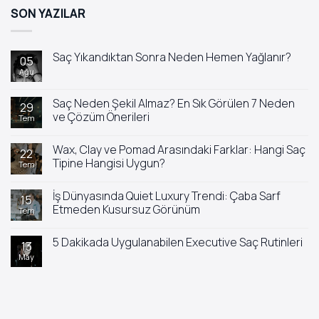
SON YAZILAR
Saç Yıkandıktan Sonra Neden Hemen Yağlanır?
05
Ağu
Yorum
yok
Saç
Yıkandıktan
Saç Neden Şekil Almaz? En Sık Görülen 7 Neden
29
Sonra
ve Çözüm Önerileri
Tem
Neden
Hemen
Yorum
Yağlanır?
yok
Wax, Clay ve Pomad Arasındaki Farklar: Hangi Saç
Saç
22
Neden
Tipine Hangisi Uygun?
Tem
Şekil
Almaz?
Yorum
En
yok
İş Dünyasında Quiet Luxury Trendi: Çaba Sarf
Sık
Wax,
15
Görülen
Clay
Etmeden Kusursuz Görünüm
Tem
7
ve
Neden
Pomad
Yorum
ve
Arasındaki
yok
5 Dakikada Uygulanabilen Executive Saç Rutinleri
Çözüm
Farklar:
İş
13
Önerileri
Hangi
Dünyasında
May
Yorum
Saç
Quiet
yok
Tipine
Luxury
5
Hangisi
Trendi:
Dakikada
Uygun?
Çaba
Uygulanabilen
Sarf
Executive
Etmeden
Saç
Kusursuz