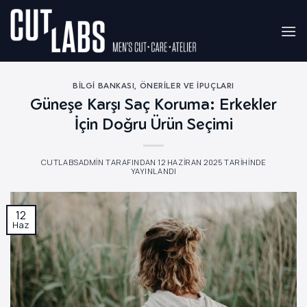
İçeriğe
atla
BILGI BANKASI
,
ÖNERILER VE İPUÇLARI
Güneşe Karşı Saç Koruma: Erkekler
İçin Doğru Ürün Seçimi
CUTLABSADMIN
TARAFINDAN
12 HAZIRAN 2025
TARIHINDE
YAYINLANDI
12
Haz