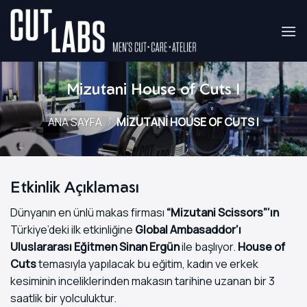
İçeriğe
atla
Mizutani House of Cuts I
ANA SAYFA
/
MIZUTANI HOUSE OF CUTS I
Etkinlik Açıklaması
Dünyanın en ünlü makas firması
“Mizutani Scissors”’ın
Türkiye’deki ilk etkinliğine
Global Ambasaddor’ı
Uluslararası Eğitmen Sinan Ergün
ile başlıyor.
House of
Cuts
temasıyla yapılacak bu eğitim, kadın ve erkek
kesiminin inceliklerinden makasın tarihine uzanan bir 3
saatlik bir yolculuktur.