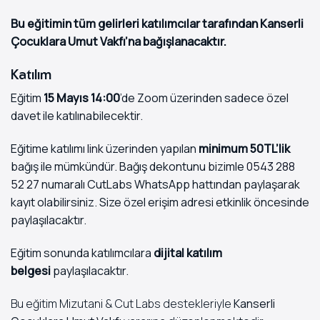
Bu eğitimin tüm gelirleri katılımcılar tarafından Kanserli
Çocuklara Umut Vakfı’na bağışlanacaktır.
Katılım
Eğitim
15 Mayıs 14:00
’de Zoom üzerinden sadece özel
davet ile katılınabilecektir.
Eğitime katılımı
link
üzerinden yapılan
minimum 50TL’lik
bağış ile mümkündür. Bağış dekontunu bizimle
0543 288
52 27
numaralı CutLabs WhatsApp hattından paylaşarak
kayıt olabilirsiniz. Size özel erişim adresi etkinlik öncesinde
paylaşılacaktır.
Eğitim sonunda katılımcılara
dijital katılım
belgesi
paylaşılacaktır.
Bu eğitim Mizutani & Cut Labs destekleriyle
Kanserli