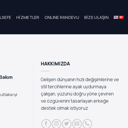
LSEFE
HIZMETLER
ONLINE RANDEVU
BIZE ULAŞIN
HAKKIMIZDA
 Bakım
Gelişen dünyanın hızlı değişimlerine ve
stil tercihlerine ayak uydurmaya
çalışan, yüzünü doğru yöne çeviren
utlaka iyi
ve özgüvenini tasarlayan erkeğe
destek olmak istiyoruz.