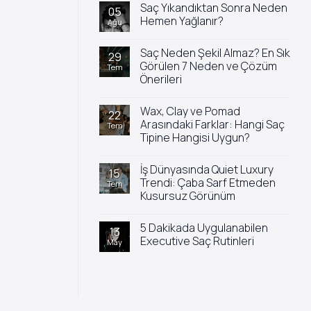
Saç Yıkandıktan Sonra Neden
05
Hemen Yağlanır?
Ağu
Yorum
yok
Saç Neden Şekil Almaz? En Sık
Saç
29
Yıkandıktan
Görülen 7 Neden ve Çözüm
Tem
Sonra
Önerileri
Neden
Hemen
Yorum
Yağlanır?
yok
Wax, Clay ve Pomad
Saç
22
Neden
Arasındaki Farklar: Hangi Saç
Tem
Şekil
Tipine Hangisi Uygun?
Almaz?
En
Yorum
Sık
yok
Görülen
İş Dünyasında Quiet Luxury
Wax,
15
7
Clay
Trendi: Çaba Sarf Etmeden
Tem
Neden
ve
ve
Kusursuz Görünüm
Pomad
Çözüm
Arasındaki
Önerileri
Yorum
Farklar:
yok
Hangi
5 Dakikada Uygulanabilen
İş
13
Saç
Dünyasında
Executive Saç Rutinleri
May
Tipine
Quiet
Hangisi
Luxury
Yorum
Uygun?
Trendi:
yok
Çaba
5
Sarf
Dakikada
Etmeden
Uygulanabilen
Kusursuz
Executive
Görünüm
Saç