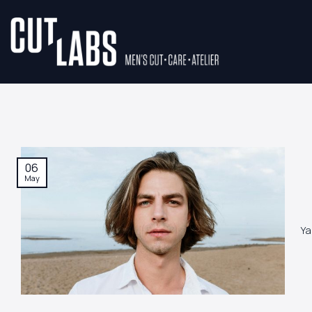
İçeriğe
atla
06
May
Ya