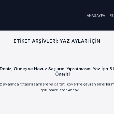
ANASAYFA
FE
ETIKET ARŞIVLERI:
YAZ AYLARI IÇIN
Deniz, Güneş ve Havuz Saçlarını Yıpratmasın: Yaz İçin 5
Önerisi
z aylarında rotasını sahillere ya da tatil köylerine çeviren erkekler m
görünmek ister. Ancak [...]