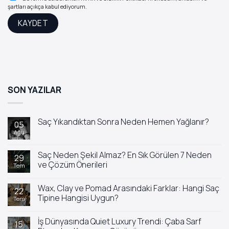
şartları açıkça kabul ediyorum.
SON YAZILAR
Saç Yıkandıktan Sonra Neden Hemen Yağlanır?
05
Ağu
Yorum
yok
Saç
Yıkandıktan
Saç Neden Şekil Almaz? En Sık Görülen 7 Neden
29
Sonra
ve Çözüm Önerileri
Tem
Neden
Hemen
Yorum
Yağlanır?
yok
Wax, Clay ve Pomad Arasındaki Farklar: Hangi Saç
Saç
22
Neden
Tipine Hangisi Uygun?
Tem
Şekil
Almaz?
Yorum
En
yok
İş Dünyasında Quiet Luxury Trendi: Çaba Sarf
Sık
Wax,
15
Görülen
Clay