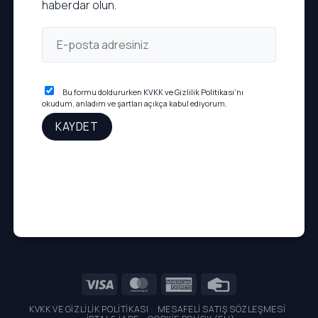
haberdar olun.
Bu formu doldururken
KVKK ve Gizlilik Politikası
'nı
okudum, anladım ve şartları açıkça kabul ediyorum.
Visa
MasterCard
American
Credit
Express
Card
KVKK VE GIZLILIK POLITIKASI
MESAFELI SATIŞ SÖZLEŞMESI