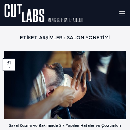
İçeriğe
atla
ETIKET ARŞIVLERI:
SALON YÖNETIMI
31
Eki
Sakal Kesimi ve Bakımında Sık Yapılan Hatalar ve Çözümleri