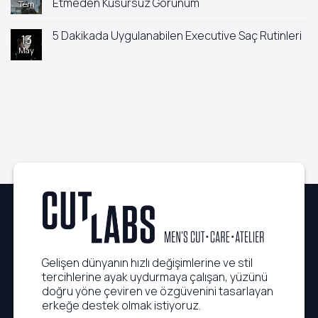
Etmeden Kusursuz Görünüm
Tem
7
ve
Neden
Pomad
Yorum
ve
Arasındaki
yok
5 Dakikada Uygulanabilen Executive Saç Rutinleri
Çözüm
Farklar:
İş
13
Önerileri
Hangi
Dünyasında
May
Yorum
Saç
Quiet
yok
Tipine
Luxury
5
Hangisi
Trendi:
Dakikada
Uygun?
Çaba
Uygulanabilen
Sarf
Executive
Etmeden
Saç
Kusursuz
Rutinleri
Görünüm
Gelişen dünyanın hızlı değişimlerine ve stil
tercihlerine ayak uydurmaya çalışan, yüzünü
doğru yöne çeviren ve özgüvenini tasarlayan
erkeğe destek olmak istiyoruz.