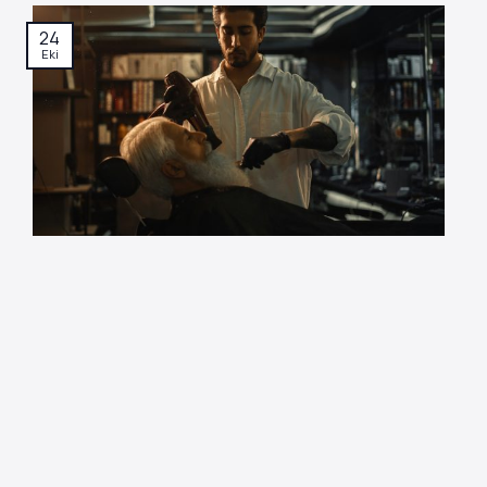
24
Eki