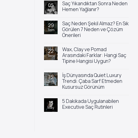
Saç Yıkandıktan Sonra Neden
05
Hemen Yağlanır?
Ağu
Yorum
yok
Saç Neden Şekil Almaz? En Sık
Saç
29
Yıkandıktan
Görülen 7 Neden ve Çözüm
Tem
Sonra
Önerileri
Neden
Hemen
Yorum
Yağlanır?
yok
Wax, Clay ve Pomad
Saç
22
Neden
Arasındaki Farklar: Hangi Saç
Tem
Şekil
Tipine Hangisi Uygun?
Almaz?
En
Yorum
Sık
yok
Görülen
İş Dünyasında Quiet Luxury
Wax,
15
7
Clay
Trendi: Çaba Sarf Etmeden
Tem
Neden
ve
ve
Kusursuz Görünüm
Pomad
Çözüm
Arasındaki
Önerileri
Yorum
Farklar:
yok
Hangi
5 Dakikada Uygulanabilen
İş
13
Saç
Dünyasında
Executive Saç Rutinleri
May
Tipine
Quiet
Hangisi
Luxury
Yorum
Uygun?
Trendi:
yok
Çaba
5
Sarf
Dakikada
Etmeden
Uygulanabilen
Kusursuz
Executive
Görünüm
Saç