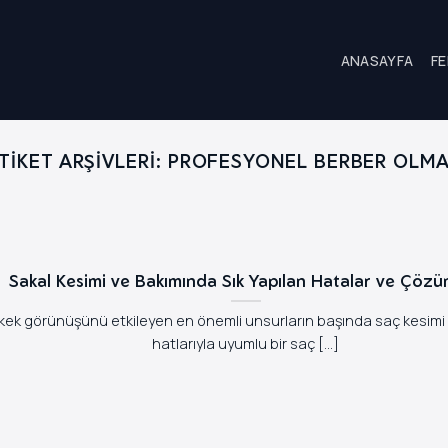
ANASAYFA
FE
TIKET ARŞIVLERI:
PROFESYONEL BERBER OLM
Sakal Kesimi ve Bakımında Sık Yapılan Hatalar ve Çözü
kek görünüşünü etkileyen en önemli unsurların başında saç kesimi g
hatlarıyla uyumlu bir saç [...]