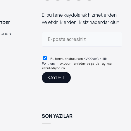
E-bültene kaydolarak hizmetlerden
ehber
ve etkinliklerden ilk siz haberdar olun.
onunda
Bu formu doldururken
KVKK ve Gizlilik
Politikası
'nı okudum, anladım ve şartları açıkça
kabul ediyorum.
SON YAZILAR