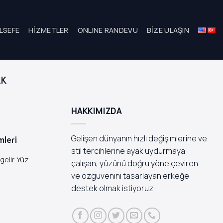
LSEFE
HIZMETLER
ONLINE RANDEVU
BIZE ULAŞIN
AK
HAKKIMIZDA
Gelişen dünyanın hızlı değişimlerine ve
mleri
stil tercihlerine ayak uydurmaya
elir. Yüz
çalışan, yüzünü doğru yöne çeviren
ve özgüvenini tasarlayan erkeğe
destek olmak istiyoruz.