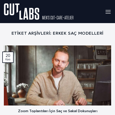
İçeriğe
atla
ETIKET ARŞIVLERI:
ERKEK SAÇ MODELLERI
20
Kas
Zoom Toplantıları İçin Saç ve Sakal Dokunuşları