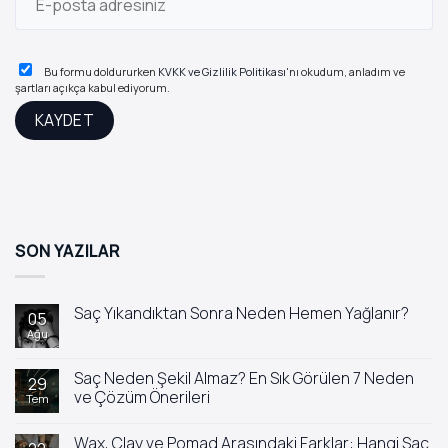
Bu formu doldururken
KVKK ve Gizlilik Politikası
'nı okudum, anladım ve
şartları açıkça kabul ediyorum.
SON YAZILAR
Saç Yıkandıktan Sonra Neden Hemen Yağlanır?
05
Ağu
Yorum
yok
Saç
Yıkandıktan
Saç Neden Şekil Almaz? En Sık Görülen 7 Neden
29
Sonra
ve Çözüm Önerileri
Tem
Neden
Hemen
Yorum
Yağlanır?
yok
Wax, Clay ve Pomad Arasındaki Farklar: Hangi Saç
Saç