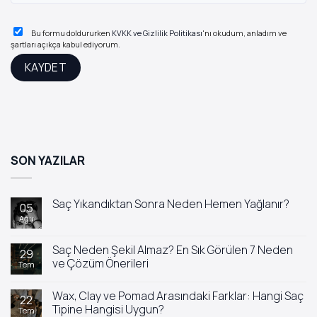
Bu formu doldururken
KVKK ve Gizlilik Politikası
'nı okudum, anladım ve
şartları açıkça kabul ediyorum.
SON YAZILAR
Saç Yıkandıktan Sonra Neden Hemen Yağlanır?
05
Ağu
Yorum
yok
Saç
Yıkandıktan
Saç Neden Şekil Almaz? En Sık Görülen 7 Neden
29
Sonra
ve Çözüm Önerileri
Tem
Neden
Hemen
Yorum
Yağlanır?
yok
Wax, Clay ve Pomad Arasındaki Farklar: Hangi Saç
Saç
22
Neden
Tipine Hangisi Uygun?
Tem
Şekil