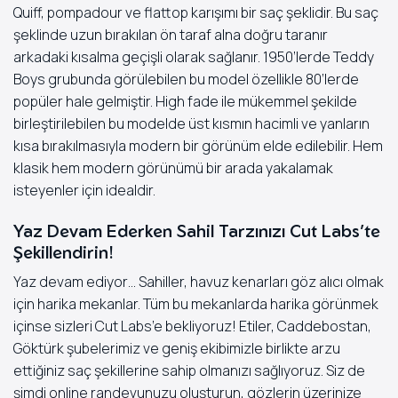
Quiff, pompadour ve flattop karışımı bir saç şeklidir. Bu saç
şeklinde uzun bırakılan ön taraf alna doğru taranır
arkadaki kısalma geçişli olarak sağlanır. 1950’lerde Teddy
Boys grubunda görülebilen bu model özellikle 80’lerde
popüler hale gelmiştir. High fade ile mükemmel şekilde
birleştirilebilen bu modelde üst kısmın hacimli ve yanların
kısa bırakılmasıyla modern bir görünüm elde edilebilir. Hem
klasik hem modern görünümü bir arada yakalamak
isteyenler için idealdir.
Yaz Devam Ederken Sahil Tarzınızı Cut Labs’te
Şekillendirin!
Yaz devam ediyor… Sahiller, havuz kenarları göz alıcı olmak
için harika mekanlar. Tüm bu mekanlarda harika görünmek
içinse sizleri Cut Labs’e bekliyoruz! Etiler, Caddebostan,
Göktürk şubelerimiz ve geniş ekibimizle birlikte arzu
ettiğiniz saç şekillerine sahip olmanızı sağlıyoruz. Siz de
şimdi
online randevunuzu
oluşturun, gözlerin üzerinize