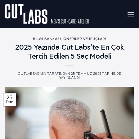
İçeriğe
atla
BILGI BANKASI
,
ÖNERILER VE İPUÇLARI
2025 Yazında Cut Labs’te En Çok
Tercih Edilen 5 Saç Modeli
CUTLABSADMIN
TARAFINDAN
25 TEMMUZ 2025
TARIHINDE
YAYINLANDI
25
Tem